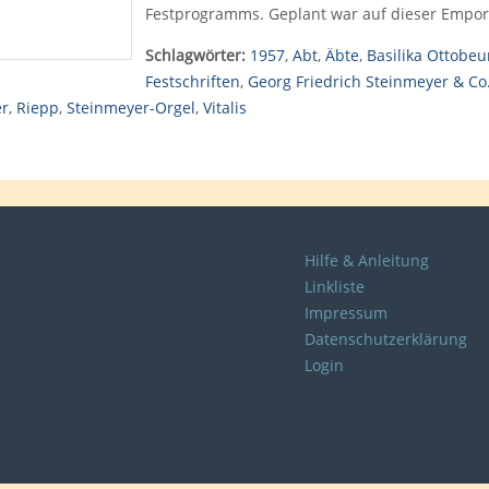
Festprogramms. Geplant war auf dieser Empo
Schlagwörter:
1957
,
Abt
,
Äbte
,
Basilika Ottobeu
Festschriften
,
Georg Friedrich Steinmeyer & Co
er
,
Riepp
,
Steinmeyer-Orgel
,
Vitalis
Hilfe & Anleitung
Linkliste
Impressum
Datenschutzerklärung
Login