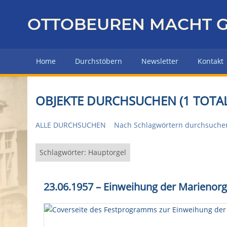
Z
u
OTTOBEUREN MACHT G
r
ü
c
Home
Durchstöbern
Newsletter
Kontakt
k
z
u
OBJEKTE DURCHSUCHEN (1 TOTAL
r
H
ALLE DURCHSUCHEN
Nach Schlagwörtern durchsuche
a
u
p
Schlagwörter: Hauptorgel
t
s
23.06.1957
–
Einweihung der Marienorg
e
i
t
e