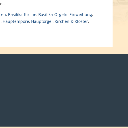
re…
ren
,
Basilika-Kirche
,
Basilika-Orgeln
,
Einweihung
,
.
,
Hauptempore
,
Hauptorgel
,
Kirchen & Kloster
,