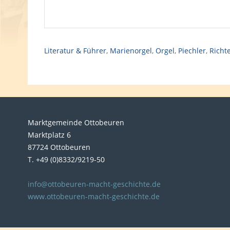
Literatur & Führer
,
Marienorgel
,
Orgel
,
Piechler
,
Richt
Marktgemeinde Ottobeuren
Marktplatz 6
87724 Ottobeuren
T. +49 (0)8332/9219-50
info@ottobeuren-macht-geschichte.de
www.ottobeuren-macht-geschichte.de