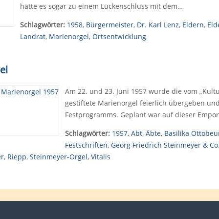
hätte es sogar zu einem Lückenschluss mit dem…
Schlagwörter:
1958
,
Bürgermeister
,
Dr. Karl Lenz
,
Eldern
,
Eld
Landrat
,
Marienorgel
,
Ortsentwicklung
el
Am 22. und 23. Juni 1957 wurde die vom „Kult
gestiftete Marienorgel feierlich übergeben und
Festprogramms. Geplant war auf dieser Empo
Schlagwörter:
1957
,
Abt
,
Äbte
,
Basilika Ottobeu
Festschriften
,
Georg Friedrich Steinmeyer & Co
er
,
Riepp
,
Steinmeyer-Orgel
,
Vitalis