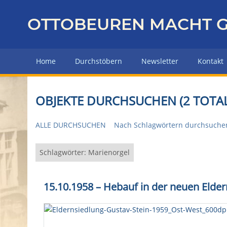
Z
u
OTTOBEUREN MACHT G
r
ü
c
Home
Durchstöbern
Newsletter
Kontakt
k
z
u
OBJEKTE DURCHSUCHEN (2 TOTAL
r
H
ALLE DURCHSUCHEN
Nach Schlagwörtern durchsuche
a
u
p
Schlagwörter: Marienorgel
t
s
15.10.1958 – Hebauf in der neuen Elde
e
i
t
e