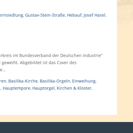
ernsiedlung
,
Gustav-Stein-Straße
,
Hebauf
,
Josef Hasel
,
urkreis im Bundesverband der Deutschen Industrie“
 geweiht. Abgebildet ist das Cover des
re…
ren
,
Basilika-Kirche
,
Basilika-Orgeln
,
Einweihung
,
.
,
Hauptempore
,
Hauptorgel
,
Kirchen & Kloster
,