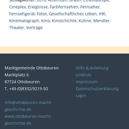
Cineplex
,
Ereignisse
,
Farbfernsehen
,
Fernseher
,
Fernsehgerät
,
Fotos
,
Gesellschaftliches Leben
,
IHK
,
Kinematograph
,
Kino
,
Kinoschichte
,
Kühne
,
Mendler
,
Theater
,
Vorträge
Marktgemeinde Ottobeuren
Hilfe & Anleitung
Marktplatz 6
Linkliste
87724 Ottobeuren
Impressum
T. +49 (0)8332/9219-50
Datenschutzerklärung
Login
info@ottobeuren-macht-
geschichte.de
www.ottobeuren-macht-
geschichte.de