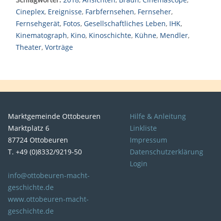
Cineplex
,
Ereignisse
,
Farbfernsehen
,
Fernseher
,
Fernsehgerät
,
Fotos
,
Gesellschaftliches Leben
,
IHK
,
Kinematograph
,
Kino
,
Kinoschichte
,
Kühne
,
Mendler
,
Theater
,
Vorträge
Marktgemeinde Ottobeuren
Hilfe & Anleitung
Marktplatz 6
Linkliste
87724 Ottobeuren
Impressum
T. +49 (0)8332/9219-50
Datenschutzerklärung
Login
info@ottobeuren-macht-
geschichte.de
www.ottobeuren-macht-
geschichte.de