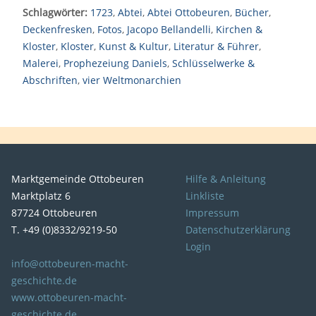
Schlagwörter:
1723
,
Abtei
,
Abtei Ottobeuren
,
Bücher
,
Deckenfresken
,
Fotos
,
Jacopo Bellandelli
,
Kirchen &
Kloster
,
Kloster
,
Kunst & Kultur
,
Literatur & Führer
,
Malerei
,
Prophezeiung Daniels
,
Schlüsselwerke &
Abschriften
,
vier Weltmonarchien
Marktgemeinde Ottobeuren
Hilfe & Anleitung
Marktplatz 6
Linkliste
87724 Ottobeuren
Impressum
T. +49 (0)8332/9219-50
Datenschutzerklärung
Login
info@ottobeuren-macht-
geschichte.de
www.ottobeuren-macht-
geschichte.de