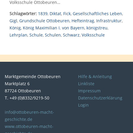
Volksschule Ottobeuren…
Schlagwörter:
1839
,
Diktat
,
Fick
,
Gesellschaftliches Leben
,
Gigl
,
Grundschule Ottobeuren
,
Hefteintrag
,
Infrastruktur
,
König
,
König Maximilian I. von Bayern
,
königstreu
,
Lehrplan
,
Schule
,
Schulen
,
Schwarz
,
Volksschule
Marktgemeinde Ottobeuren
Hilfe & Anleitung
Marktplatz 6
Linkliste
87724 Ottobeuren
Impressum
T. +49 (0)8332/9219-50
Datenschutzerklärung
Login
info@ottobeuren-macht-
geschichte.de
www.ottobeuren-macht-