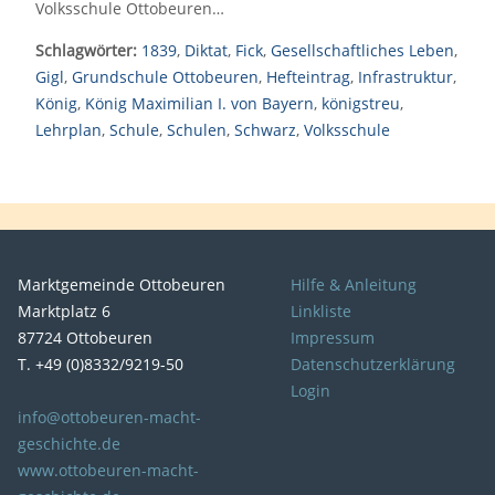
Volksschule Ottobeuren…
Schlagwörter:
1839
,
Diktat
,
Fick
,
Gesellschaftliches Leben
,
Gigl
,
Grundschule Ottobeuren
,
Hefteintrag
,
Infrastruktur
,
König
,
König Maximilian I. von Bayern
,
königstreu
,
Lehrplan
,
Schule
,
Schulen
,
Schwarz
,
Volksschule
Marktgemeinde Ottobeuren
Hilfe & Anleitung
Marktplatz 6
Linkliste
87724 Ottobeuren
Impressum
T. +49 (0)8332/9219-50
Datenschutzerklärung
Login
info@ottobeuren-macht-
geschichte.de
www.ottobeuren-macht-