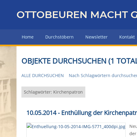
Z
u
OTTOBEUREN MACHT G
r
ü
c
Home
Durchstöbern
Newsletter
Kontakt
k
z
u
OBJEKTE DURCHSUCHEN (1 TOTAL
r
H
ALLE DURCHSUCHEN
Nach Schlagwörtern durchsuche
a
u
p
Schlagwörter: Kirchenpatron
t
s
10.05.2014 - Enthüllung der Kirchenpat
e
i
Neu
t
der
e