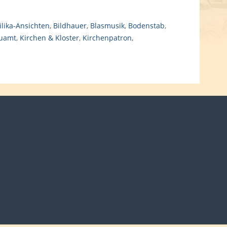
ilika-Ansichten
,
Bildhauer
,
Blasmusik
,
Bodenstab
,
uamt
,
Kirchen & Kloster
,
Kirchenpatron
,