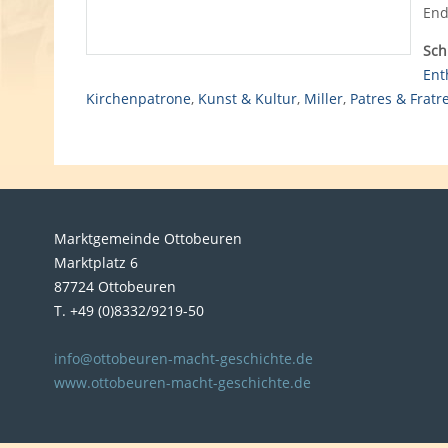
End
Sch
Ent
Kirchenpatrone
,
Kunst & Kultur
,
Miller
,
Patres & Fratr
Marktgemeinde Ottobeuren
Marktplatz 6
87724 Ottobeuren
T. +49 (0)8332/9219-50
info@ottobeuren-macht-geschichte.de
www.ottobeuren-macht-geschichte.de