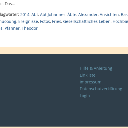
e. Das…
lagwörter:
2014
,
Abt
,
Abt Johannes
,
Äbte
,
Alexander
,
Ansichten
,
Bas
hüööung
,
Ereignisse
,
Fotos
,
Fries
,
Gesellschaftliches Leben
,
Hochba
es
,
Pfanner
,
Theodor
Hilfe & Anleitung
Linkliste
Impressum
Datenschutzerklärung
Login