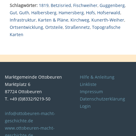
Schlagwörter:
1819
,
Betzisried
,
Fischweiher
,
Guggenberg
,
Gut
,
Guth
,
Halbersberg
,
Hamersberg
,
Hofs
,
Hofserwald
,
Infrastruktur
,
Karten & Pläne
,
Kirchweg
,
Kunerth-Weiher
,
Ortsentwicklung
,
Ortsteile
,
Straßennetz
,
Topografische
Karten
Marktgemeinde Ottobeuren
Hilfe & Anleitung
Marktplatz 6
Linkliste
87724 Ottobeuren
Impressum
T. +49 (0)8332/9219-50
Datenschutzerklärung
Login
info@ottobeuren-macht-
geschichte.de
www.ottobeuren-macht-
geschichte.de