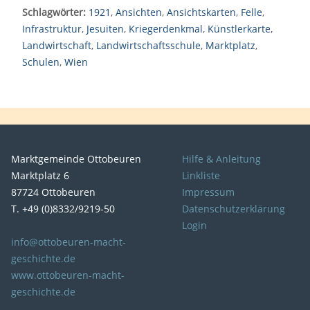
Schlagwörter:
1921
,
Ansichten
,
Ansichtskarten
,
Felle
,
Infrastruktur
,
Jesuiten
,
Kriegerdenkmal
,
Künstlerkarte
,
Landwirtschaft
,
Landwirtschaftsschule
,
Marktplatz
,
Schulen
,
Wien
Marktgemeinde Ottobeuren
Hilfe & Anleitung
Marktplatz 6
Linkliste
87724 Ottobeuren
Impressum
T. +49 (0)8332/9219-50
Datenschutzerklärung
Login
info@ottobeuren-macht-
geschichte.de
www.ottobeuren-macht-
geschichte.de