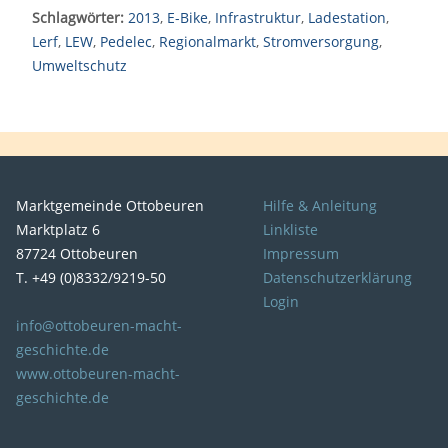
Schlagwörter:
2013
,
E-Bike
,
Infrastruktur
,
Ladestation
,
Lerf
,
LEW
,
Pedelec
,
Regionalmarkt
,
Stromversorgung
,
Umweltschutz
Marktgemeinde Ottobeuren
Hilfe & Anleitung
Marktplatz 6
Linkliste
87724 Ottobeuren
Impressum
T. +49 (0)8332/9219-50
Datenschutzerklärung
Login
info@ottobeuren-macht-
geschichte.de
www.ottobeuren-macht-
geschichte.de