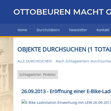
Z
u
OTTOBEUREN MACHT G
r
ü
c
Home
Durchstöbern
Newsletter
Kontakt
k
z
u
OBJEKTE DURCHSUCHEN (1 TOTAL
r
H
ALLE DURCHSUCHEN
Nach Schlagwörtern durchsuche
a
u
p
Schlagwörter: Pedelec
t
s
26.09.2013 - Eröffnung einer E-Bike-Lad
e
i
t
e