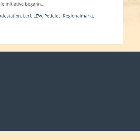
ie Initiative begann…
adestation
,
Lerf
,
LEW
,
Pedelec
,
Regionalmarkt
,