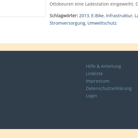
Ottobeuren eine Ladestation eingeweiht. D
Schlagwörter:
2013
,
E-Bike
,
Infrastruktur
,
L
Stromversorgung
,
Umweltschutz
Hilfe & Anleitung
Linkliste
Impressum
Datenschutzerklärung
Login