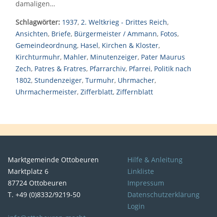
damaligen…
Schlagwörter:
1937
,
2. Weltkrieg - Drittes Reich
,
Ansichten
,
Briefe
,
Bürgermeister / Ammann
,
Fotos
,
Gemeindeordnung
,
Hasel
,
Kirchen & Kloster
,
Kirchturmuhr
,
Mahler
,
Minutenzeiger
,
Pater Maurus
Zech
,
Patres & Fratres
,
Pfarrarchiv
,
Pfarrei
,
Politik nach
1802
,
Stundenzeiger
,
Turmuhr
,
Uhrmacher
,
Uhrmachermeister
,
Zifferblatt
,
Ziffernblatt
Marktgemeinde Ottobeuren
Hilfe & Anleitung
Marktplatz 6
Linkliste
87724 Ottobeuren
Impressum
T. +49 (0)8332/9219-50
Datenschutzerklärung
Login