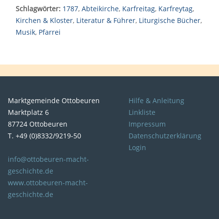
Schlagwörter:
1787
,
Abteikirche
,
Karfreitag
,
Karfreytag
,
Kirchen & Kloster
,
Literatur & Führer
,
Liturgische Bücher
,
Musik
,
Pfarrei
Marktgemeinde Ottobeuren
Hilfe & Anleitung
Marktplatz 6
Linkliste
87724 Ottobeuren
Impressum
T. +49 (0)8332/9219-50
Datenschutzerklärung
Login
info@ottobeuren-macht-
geschichte.de
www.ottobeuren-macht-
geschichte.de