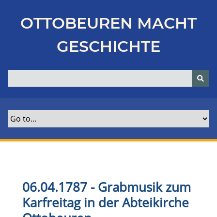
Z
u
OTTOBEUREN MACHT
r
ü
GESCHICHTE
c
k
z
u
r
H
a
u
p
t
s
e
06.04.1787 - Grabmusik zum
i
Karfreitag in der Abteikirche
t
e