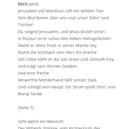
Recit.
[ativ].
Jerusalem voll Mordlust ruft mit willden Ton:
Sein Blut komm über uns und unser Söhn' und
Töchter!
Du siegest Jerusalem, und Jesus blutet schon;
In Purpur ist er schon des Volkes Hohngelächter:
Damit er ohne Trost in seiner Marter sey,
Damit die Schmach sein Herz ihn breche.
Voll Liebe steht er da, von Gram und Unmuth frey,
Und trägt sein dornen Diadem.
Und eine freche,
Verworfne Mörderhand faßt seinen Stab,
Und schlägt sein Haupt: Ein Strom quillt Stirn' und
Wang' herab
[Seite 7]
Seht welch ein Mensch!
Des Mitleids Stimme, vom Richterstuhl des