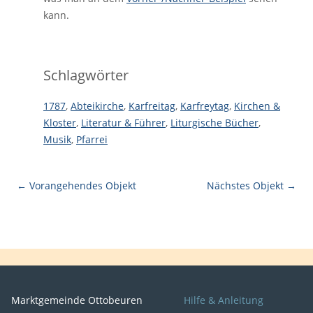
kann.
Schlagwörter
1787
,
Abteikirche
,
Karfreitag
,
Karfreytag
,
Kirchen &
Kloster
,
Literatur & Führer
,
Liturgische Bücher
,
Musik
,
Pfarrei
← Vorangehendes Objekt
Nächstes Objekt →
Marktgemeinde Ottobeuren
Hilfe & Anleitung