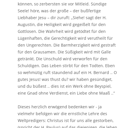
können, so zerbersten sie vor Mitleid. Sündige
Seele! höre, was der große – der bußfertige
Liebhaber Jesu – dir zuruft: „Siehe! sagt der H.
Augustin, die Heiligkeit wird gegeißelt für den
Gottlosen. Die Wahrheit wird getödtet für den
Lügenhaften, die Gerechtigkeit wird verutheilt für
den Ungerechten. Die Barmherzigkeit wird gestraft
für den Grausamen. Die Süßigkeit wird mit Galle
getränkt. Die Unschuld wird verworfen für den
Schuldigen. Das Leben stirbt für den Todten. Eben
so wehmütig ruft staundend auf ein H. Bernard .. O
gutes Jesus! was thust du? wir haben gesündiget,
und du büßest .. dies ist ein Werk ohne Beyspiel,
eine Gnad ohne Verdienst, ein Liebe ohne Maaß ..“
Dieses herzlich erwögend bedenken wir - ja
vielmehr befolgen wir die ernstliche Lehre des
Weltpredigers: Christus ist für uns alle gestorben,
(spricht der H. Paulus) auf das diejenigen, die leben