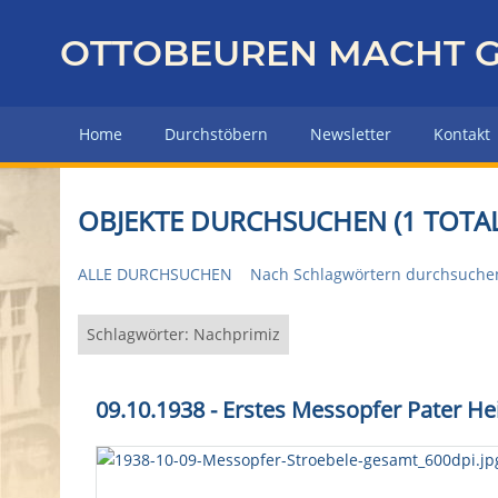
Z
u
OTTOBEUREN MACHT G
r
ü
c
Home
Durchstöbern
Newsletter
Kontakt
k
z
u
OBJEKTE DURCHSUCHEN (1 TOTAL
r
H
ALLE DURCHSUCHEN
Nach Schlagwörtern durchsuche
a
u
p
Schlagwörter: Nachprimiz
t
s
09.10.1938 - Erstes Messopfer Pater He
e
i
t
e