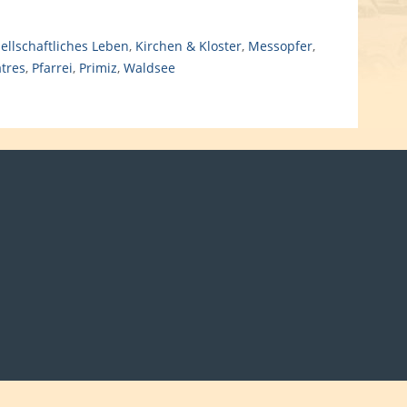
ellschaftliches Leben
,
Kirchen & Kloster
,
Messopfer
,
atres
,
Pfarrei
,
Primiz
,
Waldsee