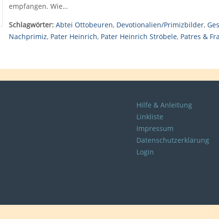
empfangen. Wie…
Schlagwörter:
Abtei Ottobeuren
,
Devotionalien/Primizbilder
,
Ges
Nachprimiz
,
Pater Heinrich
,
Pater Heinrich Ströbele
,
Patres & Fr
Hilfe & Anleitung
Linkliste
Impressum
Datenschutzerklärung
Login