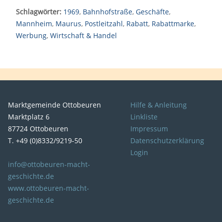
Schlagwörter:
1969
,
Bahnhofstraße
,
Geschäfte
,
Mannheim
,
Maurus
,
Postleitzahl
,
Rabatt
,
Rabattmarke
,
Werbung
,
Wirtschaft & Handel
Marktgemeinde Ottobeuren
Hilfe & Anleitung
Marktplatz 6
Linkliste
87724 Ottobeuren
Impressum
T. +49 (0)8332/9219-50
Datenschutzerklärung
Login
info@ottobeuren-macht-
geschichte.de
www.ottobeuren-macht-
geschichte.de