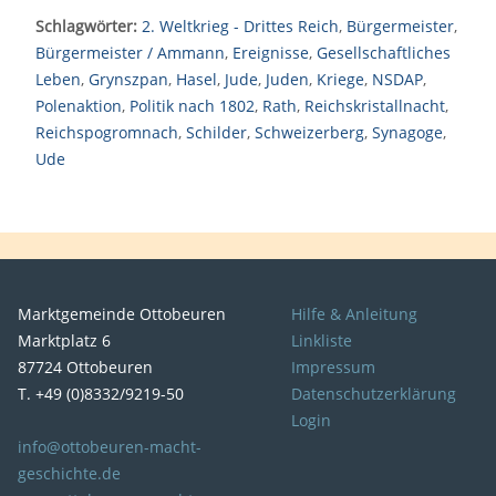
Schlagwörter:
2. Weltkrieg - Drittes Reich
,
Bürgermeister
,
Bürgermeister / Ammann
,
Ereignisse
,
Gesellschaftliches
Leben
,
Grynszpan
,
Hasel
,
Jude
,
Juden
,
Kriege
,
NSDAP
,
Polenaktion
,
Politik nach 1802
,
Rath
,
Reichskristallnacht
,
Reichspogromnach
,
Schilder
,
Schweizerberg
,
Synagoge
,
Ude
Marktgemeinde Ottobeuren
Hilfe & Anleitung
Marktplatz 6
Linkliste
87724 Ottobeuren
Impressum
T. +49 (0)8332/9219-50
Datenschutzerklärung
Login
info@ottobeuren-macht-
geschichte.de