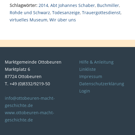
Schlagwörter:
2014
,
Abt Johannes Schaber
,
Buchmiller
,
Rohde und Schwarz
,
Todesanzeige
,
Trauergottesdienst
,
virtuelles Museum
,
Wir über uns
Marktgemeinde Ottobeuren
Hilfe & Anleitung
Marktplatz 6
Linkliste
87724 Ottobeuren
Impressum
T. +49 (0)8332/9219-50
Datenschutzerklärung
Login
info@ottobeuren-macht-
geschichte.de
www.ottobeuren-macht-
geschichte.de