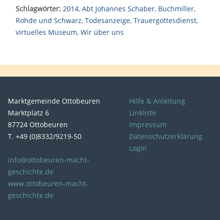
Schlagwörter:
2014
,
Abt Johannes Schaber
,
Buchmiller
,
Rohde und Schwarz
,
Todesanzeige
,
Trauergottesdienst
,
virtuelles Museum
,
Wir über uns
Marktgemeinde Ottobeuren
Hilfe & Anleitung
Marktplatz 6
Linkliste
87724 Ottobeuren
Impressum
T. +49 (0)8332/9219-50
Datenschutzerklärung
Login
info@ottobeuren-macht-
geschichte.de
www.ottobeuren-macht-
geschichte.de