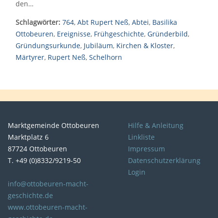
den…
Schlagwörter:
764
,
Abt Rupert Neß
,
Abtei
,
Basilika
Ottobeuren
,
Ereignisse
,
Frühgeschichte
,
Gründerbild
,
Gründungsurkunde
,
Jubiläum
,
Kirchen & Kloster
,
Märtyrer
,
Rupert Neß
,
Schelhorn
Marktgemeinde Ottobeuren
Hilfe & Anleitung
Marktplatz 6
Linkliste
87724 Ottobeuren
Impressum
T. +49 (0)8332/9219-50
Datenschutzerklärung
Login
info@ottobeuren-macht-
geschichte.de
www.ottobeuren-macht-