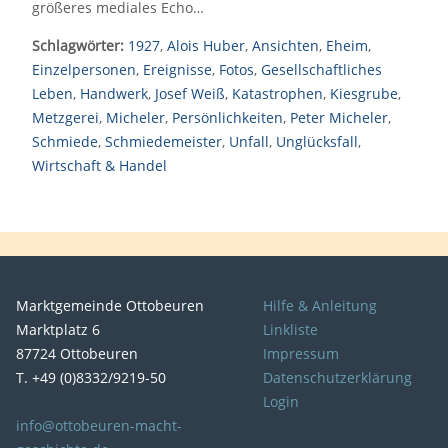
größeres mediales Echo…
Schlagwörter:
1927
,
Alois Huber
,
Ansichten
,
Eheim
,
Einzelpersonen
,
Ereignisse
,
Fotos
,
Gesellschaftliches
Leben
,
Handwerk
,
Josef Weiß
,
Katastrophen
,
Kiesgrube
,
Metzgerei
,
Micheler
,
Persönlichkeiten
,
Peter Micheler
,
Schmiede
,
Schmiedemeister
,
Unfall
,
Unglücksfall
,
Wirtschaft & Handel
Marktgemeinde Ottobeuren
Hilfe & Anleitung
Marktplatz 6
Linkliste
87724 Ottobeuren
Impressum
T. +49 (0)8332/9219-50
Datenschutzerklärung
Login
info@ottobeuren-macht-