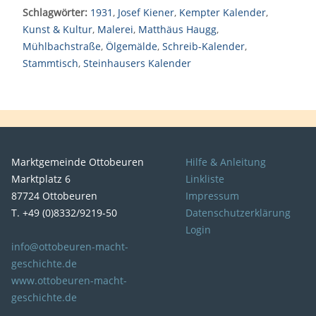
Schlagwörter:
1931
,
Josef Kiener
,
Kempter Kalender
,
Kunst & Kultur
,
Malerei
,
Matthäus Haugg
,
Mühlbachstraße
,
Ölgemälde
,
Schreib-Kalender
,
Stammtisch
,
Steinhausers Kalender
Marktgemeinde Ottobeuren
Hilfe & Anleitung
Marktplatz 6
Linkliste
87724 Ottobeuren
Impressum
T. +49 (0)8332/9219-50
Datenschutzerklärung
Login
info@ottobeuren-macht-
geschichte.de
www.ottobeuren-macht-
geschichte.de