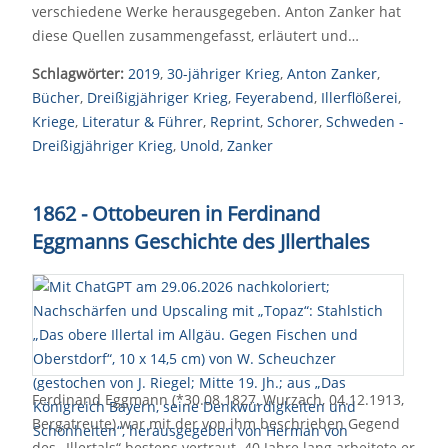
verschiedene Werke herausgegeben. Anton Zanker hat
diese Quellen zusammengefasst, erläutert und…
Schlagwörter:
2019
,
30-jähriger Krieg
,
Anton Zanker
,
Bücher
,
Dreißigjähriger Krieg
,
Feyerabend
,
Illerflößerei
,
Kriege
,
Literatur & Führer
,
Reprint
,
Schorer
,
Schweden -
Dreißigjähriger Krieg
,
Unold
,
Zanker
1862 - Ottobeuren in Ferdinand
Eggmanns Geschichte des Jllerthales
Ferdinand Eggmann (*30.08.1827, Wurzach, 04.12.1913,
Bergatreute) war mit der von ihm beschrieben Gegend
des „Illertals“ bestens vertraut. 40 Jahre lang arbeitete er