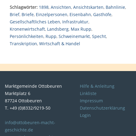
Schlagwörter:
1898
,
Ansichten
,
Ansichtskarten
,
Bahnlinie
,
Brief
,
Briefe
,
Einzelpersonen
,
Eisenbahn
,
Gasthöfe
,
Gesellschaftliches Leben
,
Infrastruktur
,
Kronenwirtschaft
,
Landsberg
,
Max Rupp
,
Persönlichkeiten
,
Rupp
,
Schweinemarkt
,
Specht
,
Transkription
,
Wirtschaft & Handel
Marktgemeinde Ottobeuren
Hilfe & Anleitung
Marktplatz 6
Linkliste
87724 Ottobeuren
Impressum
T. +49 (0)8332/9219-50
Datenschutzerklärung
Login
info@ottobeuren-macht-
geschichte.de