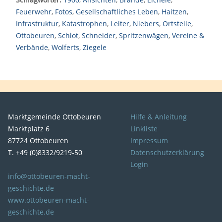
Feuerwehr
,
Fotos
,
Gesellschaftliches Leben
,
Haitzen
,
Infrastruktur
,
Katastrophen
,
Leiter
,
Niebers
,
Ortsteile
,
Ottobeuren
,
Schlot
,
Schneider
,
Spritzenwägen
,
Vereine &
Verbände
,
Wolferts
,
Ziegele
Marktgemeinde Ottobeuren
Hilfe & Anleitung
Marktplatz 6
Linkliste
87724 Ottobeuren
Impressum
T. +49 (0)8332/9219-50
Datenschutzerklärung
Login
info@ottobeuren-macht-
geschichte.de
www.ottobeuren-macht-
geschichte.de