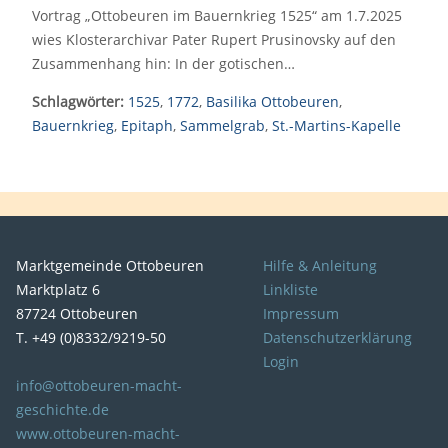
Vortrag „Ottobeuren im Bauernkrieg 1525“ am 1.7.2025
wies Klosterarchivar Pater Rupert Prusinovsky auf den
Zusammenhang hin: In der gotischen…
Schlagwörter:
1525
,
1772
,
Basilika Ottobeuren
,
Bauernkrieg
,
Epitaph
,
Sammelgrab
,
St.-Martins-Kapelle
Marktgemeinde Ottobeuren
Hilfe & Anleitung
Marktplatz 6
Linkliste
87724 Ottobeuren
Impressum
T. +49 (0)8332/9219-50
Datenschutzerklärung
Login
info@ottobeuren-macht-
geschichte.de
www.ottobeuren-macht-