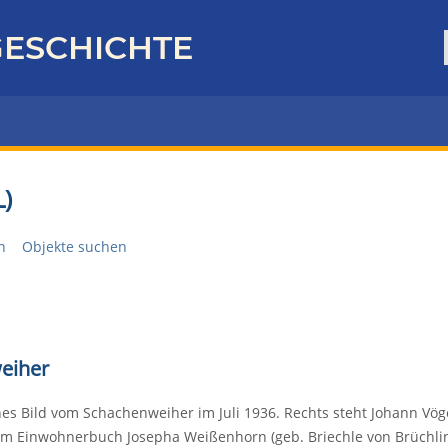
ESCHICHTE
)
n
Objekte suchen
eiher
ches Bild vom Schachenweiher im Juli 1936. Rechts steht Johann Vö
im Einwohnerbuch Josepha Weißenhorn (geb. Briechle von Brüchlin