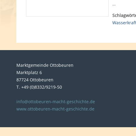
…
Schlagwörte
Wasserkraf
Marktgemeinde Ottobeuren
Marktplatz 6
87724 Ottobeuren
T. +49 (0)8332/9219-50
info@ottobeuren-macht-geschichte.de
www.ottobeuren-macht-geschichte.de