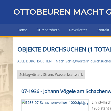
Z
u
OTTOBEUREN MACHT G
r
ü
c
Home
Durchstöbern
Newsletter
Kontakt
k
z
u
OBJEKTE DURCHSUCHEN (1 TOTAL
r
H
ALLE DURCHSUCHEN
Nach Schlagwörtern durchsuche
a
u
p
Schlagwörter: Strom. Wasserkraftwerk
t
s
07-1936 - Johann Vögele am Schachenw
e
i
Ein idyllis
t
1936 steht 
e