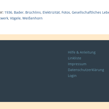
r:
1936
,
Bader
,
Brüchlins
,
Elektrizität
,
Fotos
,
Gesellschaftliches Leb
twerk
,
Vögele
,
Weißenhorn
Hilfe & Anleitung
Linkliste
Impressum
Datenschutzerklärung
Login