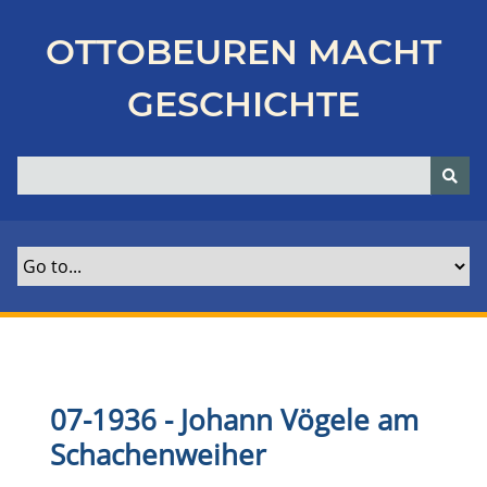
Z
u
OTTOBEUREN MACHT
r
ü
GESCHICHTE
c
k
z
u
r
H
a
u
p
t
s
e
07-1936 - Johann Vögele am
i
Schachenweiher
t
e