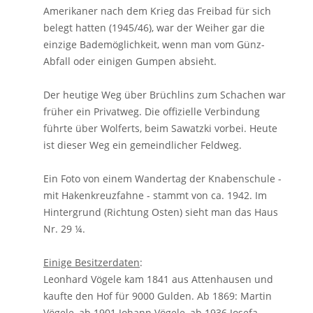
Amerikaner nach dem Krieg das Freibad für sich
belegt hatten (1945/46), war der Weiher gar die
einzige Bademöglichkeit, wenn man vom Günz-
Abfall oder einigen Gumpen absieht.
Der heutige Weg über Brüchlins zum Schachen war
früher ein Privatweg. Die offizielle Verbindung
führte über Wolferts, beim Sawatzki vorbei. Heute
ist dieser Weg ein gemeindlicher Feldweg.
Ein Foto von einem Wandertag der Knabenschule -
mit Hakenkreuzfahne - stammt von ca. 1942. Im
Hintergrund (Richtung Osten) sieht man das Haus
Nr. 29 ¼.
Einige Besitzerdaten
:
Leonhard Vögele kam 1841 aus Attenhausen und
kaufte den Hof für 9000 Gulden. Ab 1869: Martin
Vögele, ab 1901 Johann Vögele, ab 1936 Josefa