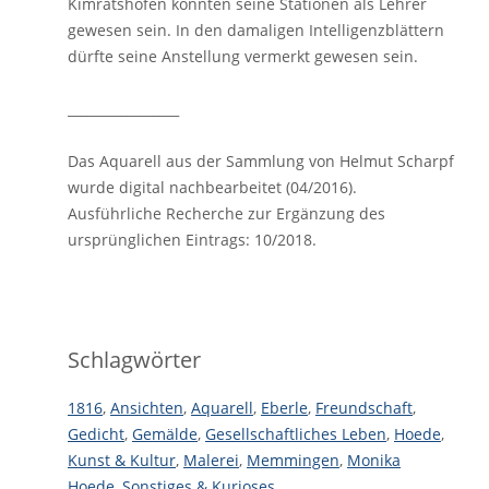
Kimratshofen könnten seine Stationen als Lehrer
gewesen sein. In den damaligen Intelligenzblättern
dürfte seine Anstellung vermerkt gewesen sein.
_________________
Das Aquarell aus der Sammlung von Helmut Scharpf
wurde digital nachbearbeitet (04/2016).
Ausführliche Recherche zur Ergänzung des
ursprünglichen Eintrags: 10/2018.
Schlagwörter
1816
,
Ansichten
,
Aquarell
,
Eberle
,
Freundschaft
,
Gedicht
,
Gemälde
,
Gesellschaftliches Leben
,
Hoede
,
Kunst & Kultur
,
Malerei
,
Memmingen
,
Monika
Hoede
,
Sonstiges & Kurioses
,