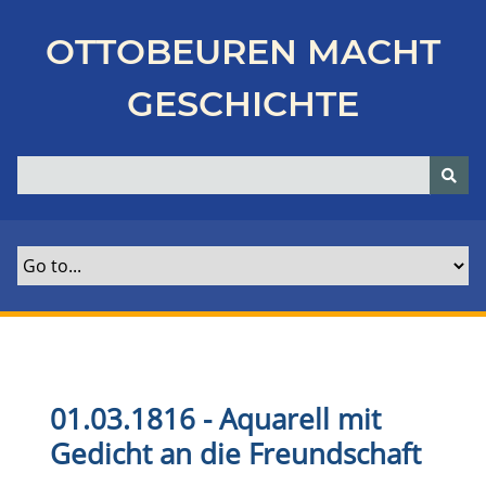
Z
u
OTTOBEUREN MACHT
r
ü
GESCHICHTE
c
k
z
u
r
H
a
u
p
t
s
e
01.03.1816 - Aquarell mit
i
Gedicht an die Freundschaft
t
e