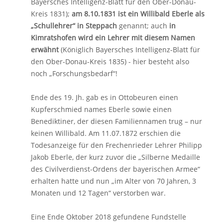
Bayersches Intelligenz-Blatt für den Ober-Donau-
Kreis 1831);
am 8.10.1831 ist ein Willibald Eberle als
„Schullehrer“ in Steppach
genannt; auch
in
Kimratshofen wird ein Lehrer mit diesem Namen
erwähnt
(Königlich Bayersches Intelligenz-Blatt für
den Ober-Donau-Kreis 1835) - hier besteht also
noch „Forschungsbedarf“!
Ende des 19. Jh. gab es in Ottobeuren einen
Kupferschmied names Eberle sowie einen
Benediktiner, der diesen Familiennamen trug – nur
keinen Willibald. Am 11.07.1872 erschien die
Todesanzeige für den Frechenrieder Lehrer Philipp
Jakob Eberle, der kurz zuvor die „Silberne Medaille
des Civilverdienst-Ordens der bayerischen Armee“
erhalten hatte und nun „im Alter von 70 Jahren, 3
Monaten und 12 Tagen“ verstorben war.
Eine Ende Oktober 2018 gefundene Fundstelle