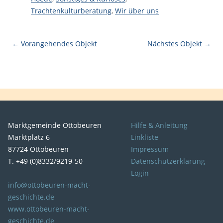
Trachtenkulturberatung
,
Wir über uns
← Vorangehendes Objekt
Nächstes Objekt →
Marktgemeinde Ottobeuren
Hilfe & Anleitung
Marktplatz 6
Linkliste
87724 Ottobeuren
Impressum
T. +49 (0)8332/9219-50
Datenschutzerklärung
Login
info@ottobeuren-macht-
geschichte.de
www.ottobeuren-macht-
geschichte.de