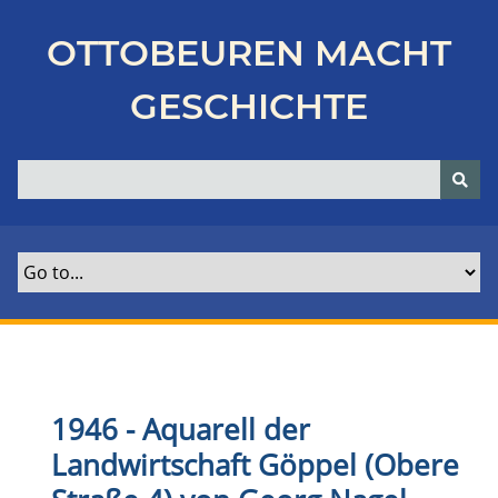
Z
u
OTTOBEUREN MACHT
r
ü
GESCHICHTE
c
k
z
u
r
H
a
u
p
t
s
e
1946 - Aquarell der
i
Landwirtschaft Göppel (Obere
t
e