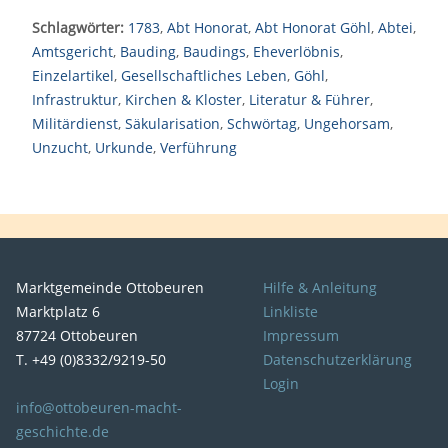
Schlagwörter:
1783
,
Abt Honorat
,
Abt Honorat Göhl
,
Abtei
,
Amtsgericht
,
Bauding
,
Baudings
,
Eheverlöbnis
,
Einzelartikel
,
Gesellschaftliches Leben
,
Göhl
,
Infrastruktur
,
Kirchen & Kloster
,
Literatur & Führer
,
Militärdienst
,
Säkularisation
,
Schwörtag
,
Ungehorsam
,
Unzucht
,
Urkunde
,
Verführung
Marktgemeinde Ottobeuren
Hilfe & Anleitung
Marktplatz 6
Linkliste
87724 Ottobeuren
Impressum
T. +49 (0)8332/9219-50
Datenschutzerklärung
Login
info@ottobeuren-macht-
geschichte.de