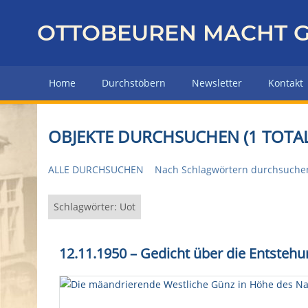
Z
u
OTTOBEUREN MACHT G
r
ü
c
Home
Durchstöbern
Newsletter
Kontakt
k
z
u
OBJEKTE DURCHSUCHEN (1 TOTAL
r
H
ALLE DURCHSUCHEN
Nach Schlagwörtern durchsuche
a
u
p
Schlagwörter: Uot
t
s
12.11.1950 – Gedicht über die Entstehu
e
i
t
e