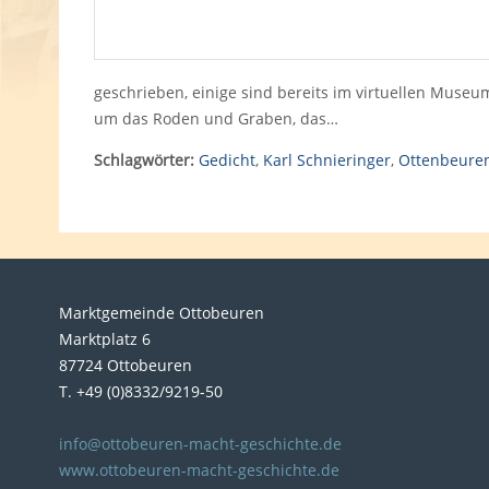
geschrieben, einige sind bereits im virtuellen Museu
um das Roden und Graben, das…
Schlagwörter:
Gedicht
,
Karl Schnieringer
,
Ottenbeure
Marktgemeinde Ottobeuren
Marktplatz 6
87724 Ottobeuren
T. +49 (0)8332/9219-50
info@ottobeuren-macht-geschichte.de
www.ottobeuren-macht-geschichte.de