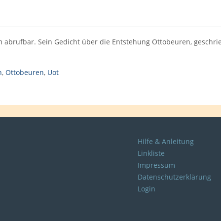
m abrufbar. Sein Gedicht über die Entstehung Ottobeuren, geschrie
n
,
Ottobeuren
,
Uot
Hilfe & Anleitung
Linkliste
Impressum
Datenschutzerklärung
Login