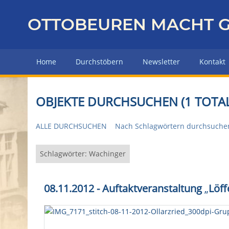
Z
u
OTTOBEUREN MACHT G
r
ü
c
Home
Durchstöbern
Newsletter
Kontakt
k
z
u
OBJEKTE DURCHSUCHEN (1 TOTAL
r
H
ALLE DURCHSUCHEN
Nach Schlagwörtern durchsuche
a
u
p
Schlagwörter: Wachinger
t
s
08.11.2012 - Auftaktveranstaltung
„
Löff
e
i
t
e