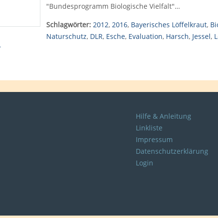
"Bundesprogramm Biologische Vielfalt"…
Schlagwörter:
2012
,
2016
,
Bayerisches Löffelkraut
,
Bi
Naturschutz
,
DLR
,
Esche
,
Evaluation
,
Harsch
,
Jessel
,
L
r
Hilfe & Anleitung
Linkliste
Impressum
Datenschutzerklärung
Login