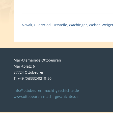
Novak
,
Ollarzried
,
Ortsteile
,
Wachinger
,
Weber
,
Weige
Marktgemeinde Ottobeuren
Marktplatz 6
87724 Ottobeuren
T. +49 (0)8332/9219-50
info@ottobeuren-macht-geschichte.de
www.ottobeuren-macht-geschichte.de