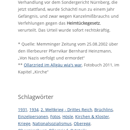
Verhandlung vor dem Sondergericht Nürnberg, die
jetzt stattfand, wurde Schächtl nun zu einem Jahr
Gefängnis, und zwar wegen Kanzelmißbrauchs und
Verfehlungen gegen das
Heimtückegesetz
,
verurteilt. Das Urteil wurde sofort rechtskräftig.
* Quelle: Memminger Zeitung vom 25.08.2002 über
den Illerbeurer Pfarrvikar Bernhard Heinzmann,
„Von Nazis verfolgt und ermordet“
**
Ollarzried im Allgäu wia's war
, Fotobuch 2011, im
Kapitel „Kirche“
Schlagwörter
1931
,
1934
,
2. Weltkrieg - Drittes Reich
,
Brüchlins
,
Einzelpersonen
,
Fotos
,
Hösle
,
Kirchen & Kloster
,
Kriege
,
Nationalsozialismus
,
Oberegg
,