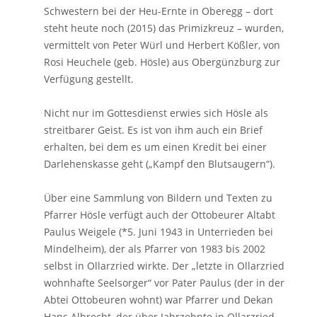
Schwestern bei der Heu-Ernte in Oberegg – dort
steht heute noch (2015) das Primizkreuz – wurden,
vermittelt von Peter Würl und Herbert Kößler, von
Rosi Heuchele (geb. Hösle) aus Obergünzburg zur
Verfügung gestellt.
Nicht nur im Gottesdienst erwies sich Hösle als
streitbarer Geist. Es ist von ihm auch ein Brief
erhalten, bei dem es um einen Kredit bei einer
Darlehenskasse geht („Kampf den Blutsaugern“).
Über eine Sammlung von Bildern und Texten zu
Pfarrer Hösle verfügt auch der Ottobeurer Altabt
Paulus Weigele (*5. Juni 1943 in Unterrieden bei
Mindelheim), der als Pfarrer von 1983 bis 2002
selbst in Ollarzried wirkte. Der „letzte in Ollarzried
wohnhafte Seelsorger“ vor Pater Paulus (der in der
Abtei Ottobeuren wohnt) war Pfarrer und Dekan
Hans Albrecht, der über Jahrzehnte in Ollarzried