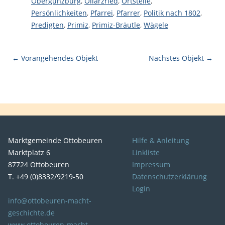
Obergünzburg
,
Ollarzried
,
Ortsteile
,
Persönlichkeiten
,
Pfarrei
,
Pfarrer
,
Politik nach 1802
,
Predigten
,
Primiz
,
Primiz-Bräutle
,
Wägele
← Vorangehendes Objekt
Nächstes Objekt →
Marktgemeinde Ottobeuren
Hilfe & Anleitung
Marktplatz 6
Linkliste
87724 Ottobeuren
Impressum
T. +49 (0)8332/9219-50
Datenschutzerklärung
Login
info@ottobeuren-macht-
geschichte.de
www.ottobeuren-macht-