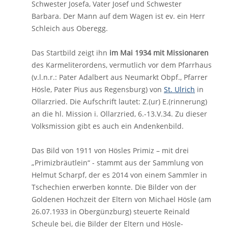
Schwester Josefa, Vater Josef und Schwester
Barbara. Der Mann auf dem Wagen ist ev. ein Herr
Schleich aus Oberegg.
Das Startbild zeigt ihn
im Mai 1934 mit Missionaren
des Karmeliterordens, vermutlich vor dem Pfarrhaus
(v.l.n.r.: Pater Adalbert aus Neumarkt Obpf., Pfarrer
Hösle, Pater Pius aus Regensburg) von
St. Ulrich
in
Ollarzried. Die Aufschrift lautet: Z.(ur) E.(rinnerung)
an die hl. Mission i. Ollarzried, 6.-13.V.34. Zu dieser
Volksmission gibt es auch ein Andenkenbild.
Das Bild von 1911 von Hösles Primiz – mit drei
„Primizbräutlein“ - stammt aus der Sammlung von
Helmut Scharpf, der es 2014 von einem Sammler in
Tschechien erwerben konnte. Die Bilder von der
Goldenen Hochzeit der Eltern von Michael Hösle (am
26.07.1933 in Obergünzburg) steuerte Reinald
Scheule bei, die Bilder der Eltern und Hösle-