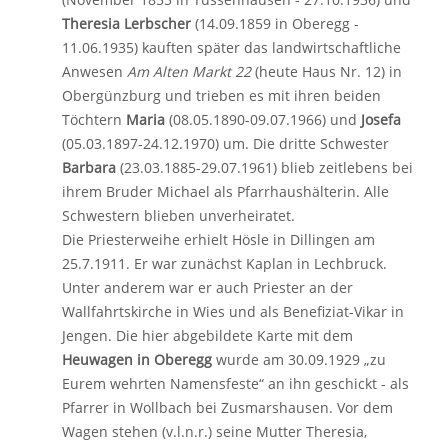
Theresia Lerbscher
(14.09.1859 in Oberegg -
11.06.1935) kauften später das landwirtschaftliche
Anwesen
Am Alten Markt 22
(heute Haus Nr. 12) in
Obergünzburg und trieben es mit ihren beiden
Töchtern
Maria
(08.05.1890-09.07.1966) und
Josefa
(05.03.1897-24.12.1970) um. Die dritte Schwester
Barbara
(23.03.1885-29.07.1961) blieb zeitlebens bei
ihrem Bruder Michael als Pfarrhaushälterin. Alle
Schwestern blieben unverheiratet.
Die Priesterweihe erhielt Hösle in Dillingen am
25.7.1911. Er war zunächst Kaplan in Lechbruck.
Unter anderem war er auch Priester an der
Wallfahrtskirche in Wies und als Benefiziat-Vikar in
Jengen. Die hier abgebildete Karte mit dem
Heuwagen in Oberegg
wurde am 30.09.1929 „zu
Eurem wehrten Namensfeste“ an ihn geschickt - als
Pfarrer in Wollbach bei Zusmarshausen. Vor dem
Wagen stehen (v.l.n.r.) seine Mutter Theresia,