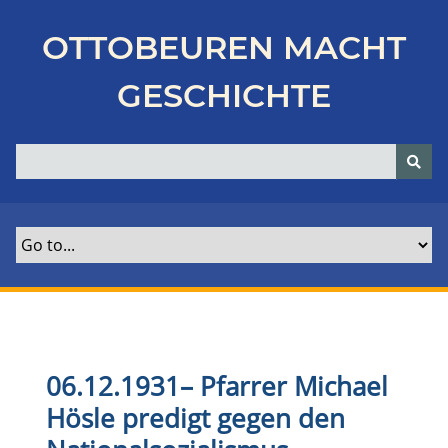
Z
u
OTTOBEUREN MACHT
r
ü
GESCHICHTE
c
k
z
u
r
H
a
u
p
t
s
e
06.12.1931
–
Pfarrer Michael
i
Hösle predigt gegen den
t
e