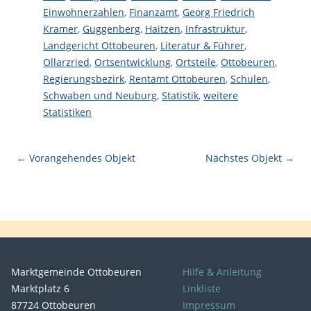
Einwohnerzahlen
,
Finanzamt
,
Georg Friedrich
Kramer
,
Guggenberg
,
Haitzen
,
Infrastruktur
,
Landgericht Ottobeuren
,
Literatur & Führer
,
Ollarzried
,
Ortsentwicklung
,
Ortsteile
,
Ottobeuren
,
Regierungsbezirk
,
Rentamt Ottobeuren
,
Schulen
,
Schwaben und Neuburg
,
Statistik
,
weitere
Statistiken
← Vorangehendes Objekt
Nächstes Objekt →
Marktgemeinde Ottobeuren
Hilfe & Anleitung
Marktplatz 6
Linkliste
87724 Ottobeuren
Impressum