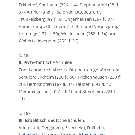
Erkheim", Sontheim (396 fl. 4), Stephansried (58 fl.
37), Anmerkung „Filiale von Ottobeuren",
Trunkelsberg (89 fl. 6), Ungerhausen (267 fl. 37),
Anmerkung „50 fl. dem Gehilfen und Verpflegung",
Unteregg (172 fl. 59), Westerheim (352 fl. 54) und
Wolfertschwenden (256 fl. 36).
S. 185
II. Protestantische Schulen
.
Zum Landgerichtsbezirk Ottobeuren gehörten die
Schulen: Erkheim (236 fl. 50), Frickenhausen (239 fl.
20), Herbishofen (167 fl. 37), Lauben (393 fl. 40),
Memmingerberg (271 fl. 1) und Steinheim (221 fl.
11).
S. 189
III. Israelitisch deutsche Schulen
.
Altenstadt, Deggingen, Ederheim,
Fellheim
,
Hainsfarth
, Harburg, Hürben,
Ichenhausen
,