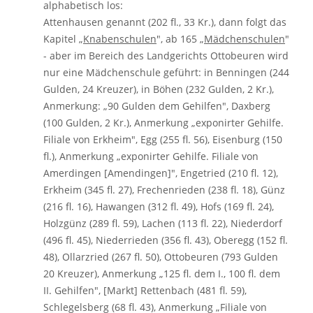
alphabetisch los:
Attenhausen genannt (202 fl., 33 Kr.), dann folgt das
Kapitel „
Knabenschulen
", ab 165 „
Mädchenschulen
"
- aber im Bereich des Landgerichts Ottobeuren wird
nur eine Mädchenschule geführt: in Benningen (244
Gulden, 24 Kreuzer), in Böhen (232 Gulden, 2 Kr.),
Anmerkung: „90 Gulden dem Gehilfen", Daxberg
(100 Gulden, 2 Kr.), Anmerkung „exponirter Gehilfe.
Filiale von Erkheim", Egg (255 fl. 56), Eisenburg (150
fl.), Anmerkung „exponirter Gehilfe. Filiale von
Amerdingen [Amendingen]", Engetried (210 fl. 12),
Erkheim (345 fl. 27), Frechenrieden (238 fl. 18), Günz
(216 fl. 16), Hawangen (312 fl. 49), Hofs (169 fl. 24),
Holzgünz (289 fl. 59), Lachen (113 fl. 22), Niederdorf
(496 fl. 45), Niederrieden (356 fl. 43), Oberegg (152 fl.
48), Ollarzried (267 fl. 50), Ottobeuren (793 Gulden
20 Kreuzer), Anmerkung „125 fl. dem I., 100 fl. dem
II. Gehilfen", [Markt] Rettenbach (481 fl. 59),
Schlegelsberg (68 fl. 43), Anmerkung „Filiale von