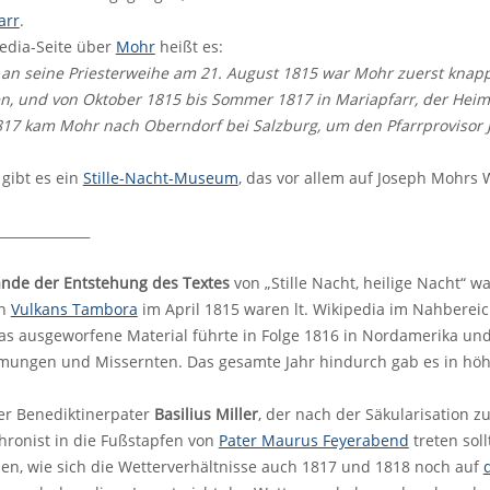
arr
.
edia-Seite über
Mohr
heißt es:
 an seine Priesterweihe am 21. August 1815 war Mohr zuerst knap
, und von Oktober 1815 bis Sommer 1817 in Mariapfarr, der Heimat
7 kam Mohr nach Oberndorf bei Salzburg, um den Pfarrprovisor Jo
 gibt es ein
Stille-Nacht-Museum
, das vor allem auf Joseph Mohrs 
______________
nde der Entstehung des Textes
von „Stille Nacht, heilige Nacht“ 
en
Vulkans Tambora
im April 1815 waren lt. Wikipedia im Nahbere
s ausgeworfene Material führte in Folge 1816 in Nordamerika un
ngen und Missernten. Das gesamte Jahr hindurch gab es in höhe
er Benediktinerpater
Basilius Miller
, der nach der Säkularisation 
hronist in die Fußstapfen von
Pater Maurus Feyerabend
treten soll
en, wie sich die Wetterverhältnisse auch 1817 und 1818 noch auf