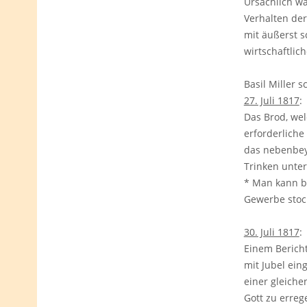
Ursächlich w
Verhalten de
mit äußerst 
wirtschaftlic
Basil Miller s
27. Juli 1817
:
Das Brod, wel
erforderliche
das nebenbey 
Trinken unter
* Man kann b
Gewerbe stock
30. Juli 1817
:
Einem Bericht
mit Jubel ein
einer gleiche
Gott zu erreg