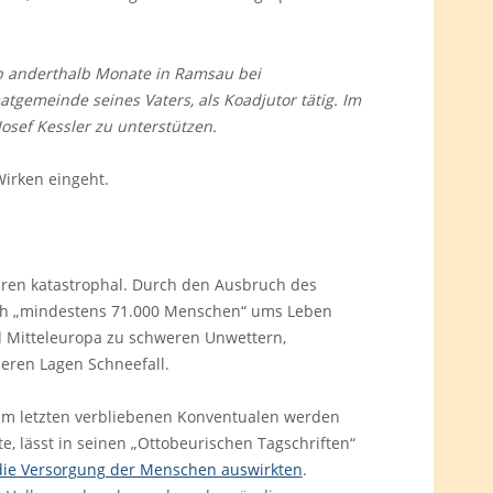
p anderthalb Monate in Ramsau bei
gemeinde seines Vaters, als Koadjutor tätig. Im
sef Kessler zu unterstützen.
Wirken eingeht.
waren katastrophal. Durch den Ausbruch des
ich „mindestens 71.000 Menschen“ ums Leben
d Mitteleuropa zu schweren Unwettern,
ren Lagen Schneefall.
zum letzten verbliebenen Konventualen werden
te, lässt in seinen „Ottobeurischen Tagschriften“
die Versorgung der Menschen auswirkten
.