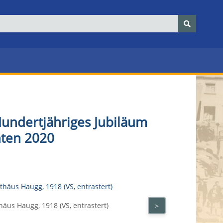
Hundertjähriges Jubiläum
hten 2020
häus Haugg, 1918 (VS, entrastert)
Ak „Hunde
>