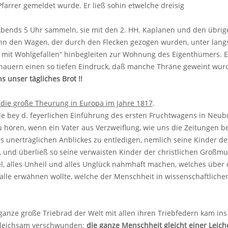
Pfarrer gemeldet wurde. Er ließ sohin etwelche dreisig
Abends 5 Uhr sammeln, sie mit den 2. HH. Kaplanen und den übrig
nn den Wagen, der durch den Flecken gezogen wurden, unter lan
t! mit Wohlgefallen“ hinbegleiten zur Wohnung des Eigenthümers.
hauern einen so tiefen Eindruck, daß manche Thräne geweint wurd
s unser tägliches Brot !!
die große Theurung in Europa im Jahre 1817
.
e bey d. feyerlichen Einführung des ersten Fruchtwagens in Neubur
u hören, wenn ein Vater aus Verzweiflung, wie uns die Zeitungen b
s unerträglichen Anblickes zu entledigen, nemlich seine Kinder d
, und überließ so seine verwaisten Kinder der christlichen Groß
el, alles Unheil und alles Unglück nahmhaft machen, welches über 
le erwähnen wollte, welche der Menschheit in wissenschaftlicher, s
anze große Triebrad der Welt mit allen ihren Triebfedern kam in
gleichsam verschwunden;
die ganze Menschheit gleicht einer Leich