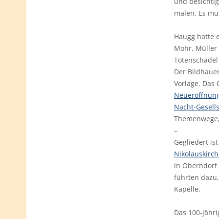
und besichtig
malen. Es mu
Haugg hatte 
Mohr. Müller 
Totenschädel
Der Bildhauer
Vorlage. Das 
Neueröffnun
Nacht-Gesells
Themenwege, d
–
Gegliedert is
Nikolauskirch
in Oberndorf 
führten dazu,
Kapelle.
Das 100-jähri