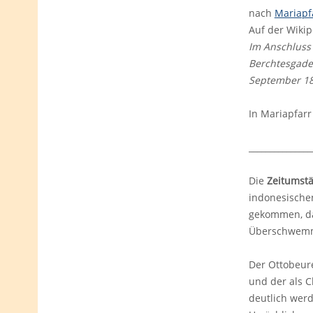
nach
Mariapf
Auf der Wikip
Im Anschluss
Berchtesgaden
September 181
In Mariapfarr
_______________
Die
Zeitumstä
indonesisch
gekommen, da
Überschwemmu
Der Ottobeur
und der als C
deutlich werd