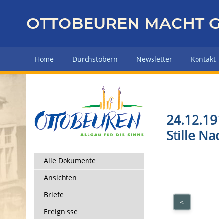
Z
u
OTTOBEUREN MACHT G
r
ü
c
Home
Durchstöbern
Newsletter
Kontakt
k
z
u
r
H
24.12.19
a
Stille N
u
p
t
Alle Dokumente
s
Ansichten
e
i
Briefe
<
t
Ereignisse
e