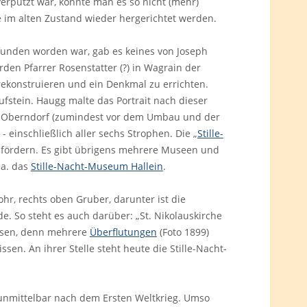
erputzt war, konnte man es so nicht (mehr)
 im alten Zustand wieder hergerichtet werden.
funden worden war, gab es keines von Joseph
den Pfarrer Rosenstatter (?) in Wagrain der
ekonstruieren und ein Denkmal zu errichten.
fstein. Haugg malte das Portrait nach dieser
n Oberndorf (zumindest vor dem Umbau und der
 einschließlich aller sechs Strophen. Die „
Stille-
fördern. Es gibt übrigens mehrere Museen und
.a. das
Stille-Nacht-Museum Hallein
.
hr, rechts oben Gruber, darunter ist die
. So steht es auch darüber: „St. Nikolauskirche
eisen, denn mehrere
Überflutungen
(Foto 1899)
en. An ihrer Stelle steht heute die Stille-Nacht-
 unmittelbar nach dem Ersten Weltkrieg. Umso