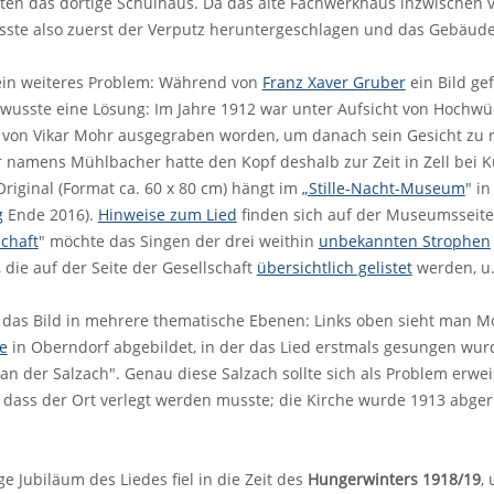
ten das dortige Schulhaus. Da das alte Fachwerkhaus inzwischen v
sste also zuerst der Verputz heruntergeschlagen und das Gebäude
ein weiteres Problem: Während von
Franz Xaver Gruber
ein Bild ge
wusste eine Lösung: Im Jahre 1912 war unter Aufsicht von Hochwür
 von Vikar Mohr ausgegraben worden, um danach sein Gesicht zu r
 namens Mühlbacher hatte den Kopf deshalb zur Zeit in Zell bei Ku
Original (Format ca. 60 x 80 cm) hängt im
„Stille-Nacht-Museum
" i
g
Ende 2016).
Hinweise zum Lied
finden sich auf der Museumsseite -
chaft
" möchte das Singen der drei weithin
unbekannten Strophen
ie auf der Seite der Gesellschaft
übersichtlich gelistet
werden, u
t das Bild in mehrere thematische Ebenen: Links oben sieht man Mo
e
in Oberndorf abgebildet, in der das Lied erstmals gesungen wurde
an der Salzach". Genau diese Salzach sollte sich als Problem erw
 dass der Ort verlegt werden musste; die Kirche wurde 1913 abgeriss
ge Jubiläum des Liedes fiel in die Zeit des
Hungerwinters 1918/19
,