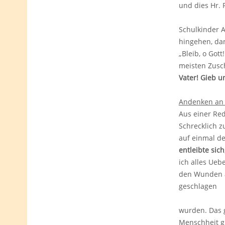
und dies Hr. 
Schulkinder 
hingehen, da
„Bleib, o Got
meisten Zusc
Vater!
Gieb un
Andenken an 
Aus einer Red
Schrecklich z
auf einmal de
entleibte sich
ich alles Ueb
den Wunden al
geschlagen
wurden. Das g
Menschheit 