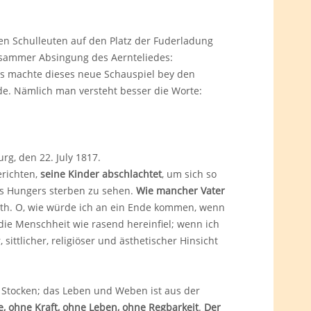
en Schulleuten auf den Platz der Fuderladung
gsammer Absingung des Aernteliedes:
 Es machte dieses neue Schauspiel bey den
e. Nämlich man versteht besser die Worte:
g, den 22. July 1817.
erichten,
seine Kinder abschlachtet
, um sich so
es Hungers sterben zu sehen.
Wie mancher Vater
muth. O, wie würde ich an ein Ende kommen, wenn
die Menschheit wie rasend hereinfiel; wenn ich
ittlicher, religiöser und ästhetischer Hinsicht
s Stocken; das Leben und Weben ist aus der
e, ohne Kraft, ohne Leben, ohne Regbarkeit
.
Der