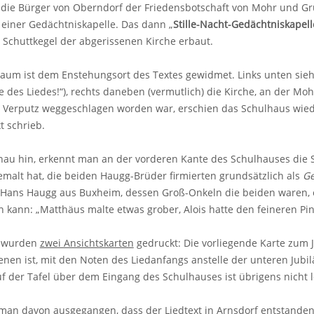
 die Bürger von Oberndorf der Friedensbotschaft von Mohr und Gr
einer Gedächtniskapelle. Das dann „
Stille-Nacht-Gedächtniskapell
Schuttkegel der abgerissenen Kirche erbaut.
um ist dem Enstehungsort des Textes gewidmet. Links unten sieht
e des Liedes!“), rechts daneben (vermutlich) die Kirche, an der Mohr
Verputz weggeschlagen worden war, erschien das Schulhaus wieder 
 schrieb.
au hin, erkennt man an der vorderen Kante des Schulhauses die S
malt hat, die beiden Haugg-Brüder firmierten grundsätzlich als
Ge
r. Hans Haugg aus Buxheim, dessen Groß-Onkeln die beiden waren,
 kann: „Matthäus malte etwas grober, Alois hatte den feineren Pins
d wurden
zwei Ansichtskarten
gedruckt: Die vorliegende Karte zum J
enen ist, mit den Noten des Liedanfangs anstelle der unteren Jubil
auf der Tafel über dem Eingang des Schulhauses ist übrigens nicht l
 man davon ausgegangen, dass der Liedtext in Arnsdorf entstanden