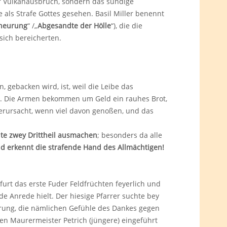
r Vulkanausbruch, sondern das sündige
als Strafe Gottes gesehen. Basil Miller benennt
Theurung
“ /„
Abgesandte der Hölle
“), die die
 sich bereicherten.
 gebacken wird, ist, weil die Leibe das
en. Die Armen bekommen um Geld ein rauhes Brot,
erursacht, wenn viel davon genoßen, und das
te zwey Drittheil ausmachen
; besonders da alle
d erkennt die strafende Hand des Allmächtigen!
urt das erste Fuder Feldfrüchten feyerlich und
de Anrede hielt. Der hiesige Pfarrer suchte bey
urung, die nämlichen Gefühle des Dankes gegen
gen Maurermeister Petrich (jüngere) eingeführt