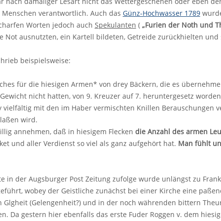
ar nach damaliger Lesart nicht das Wettergeschehen oder eben de
r Menschen verantwortlich. Auch das
Günz-Hochwasser 1789
wurde 
scharfen Worten jedoch auch
Spekulanten
(
„Furien der Noth und 
he Not ausnutzten, ein Kartell bildeten, Getreide zurückhielten und
chrieb beispielsweise:
ches für die hiesigen Armen* von drey Bäckern, die es übernehmen,
 Gewicht nicht hatten, von 9. Kreuzer auf 7. heruntergesetz word
vielfältig mit den im Haber vermischten Knillen Berauschungen v
laßen wird.
illig annehmen, daß in hiesigem Flecken
die Anzahl des armen Leu
et und aller Verdienst so viel als ganz aufgehört hat.
Man fühlt un
e in der Augsburger Post Zeitung zufolge wurde unlängst zu Frankf
geführt, wobey der Geistliche zunächst bei einer Kirche eine paßen
n Glgheit (Gelengenheit?) und in der noch währenden bittern The
en. Da gestern hier ebenfalls das erste Fuder Roggen v. dem hiesi