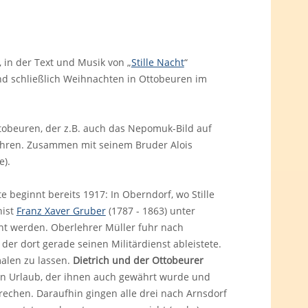
, in der Text und Musik von „
Stille Nacht
“
nd schließlich Weihnachten in Ottobeuren im
obeuren, der z.B. auch das Nepomuk-Bild auf
ohren. Zusammen mit seinem Bruder Alois
e).
 beginnt bereits 1917: In Oberndorf, wo Stille
nist
Franz Xaver Gruber
(1787 - 1863) unter
cht werden. Oberlehrer Müller fuhr nach
der dort gerade seinen Militärdienst ableistete.
alen zu lassen.
Dietrich und der Ottobeurer
en Urlaub, der ihnen auch gewährt wurde und
echen. Daraufhin gingen alle drei nach Arnsdorf