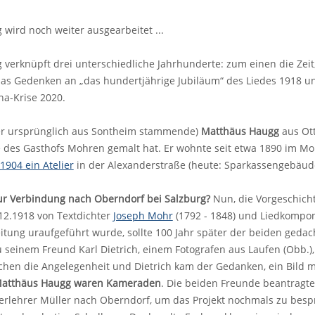
g wird noch weiter ausgearbeitet ...
g verknüpft drei unterschiedliche Jahrhunderte: zum einen die Zeit
das Gedenken an „das hundertjährige Jubiläum“ des Liedes 1918 u
na-Krise 2020.
er ursprünglich aus Sontheim stammende)
Matthäus Haugg
aus Ott
e des Gasthofs Mohren gemalt hat. Er wohnte seit etwa 1890 im M
1904 ein Atelier
in der Alexanderstraße (heute: Sparkassengebäud
ur Verbindung nach Oberndorf bei Salzburg?
Nun, die Vorgeschichte
12.1918 von Textdichter
Joseph Mohr
(1792 - 1848) und Liedkompo
itung uraufgeführt wurde, sollte 100 Jahr später der beiden geda
seinem Freund Karl Dietrich, einem Fotografen aus Laufen (Obb.), 
chen die Angelegenheit und Dietrich kam der Gedanken, ein Bild m
Matthäus Haugg waren Kameraden
. Die beiden Freunde beantragt
rlehrer Müller nach Oberndorf, um das Projekt nochmals zu bespr