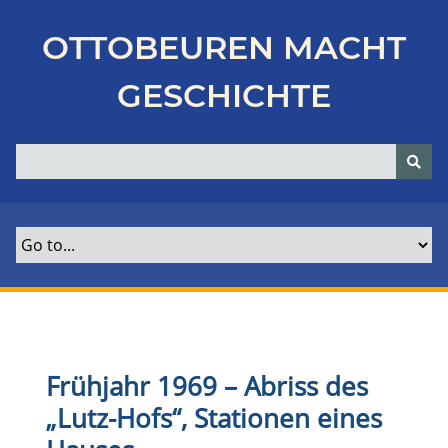
Z
u
OTTOBEUREN MACHT
r
ü
GESCHICHTE
c
k
z
u
r
H
a
u
p
t
s
e
Frühjahr 1969 – Abriss des
i
„Lutz-Hofs“, Stationen eines
t
e