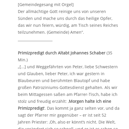
[Gemeindegesang mit Orgel]
Der allmächtige Gott reinige uns von unseren
Sünden und mache uns durch das heilige Opfer,
das wir nun feiern, würdig, am Tisch seines Reiches
teilzunehmen. (Gemeinde) Amen“.
____________________
Primizpredigt durch Altabt Johannes Schaber
(35
Min.)
„[...] und Weggefährten von Peter, liebe Schwestern
und Glauben, lieber Peter, ich war gestern in
Blaubeuren und berühmten Blautopf und habe
großen Patroziniums-Gottesdienst gehalten. Als wir
beim Mittagessen saßen am Pfarrer-Tisch, habe ich
stolz und freudig erzählt: ‚
Morgen halte ich eine
Primizpredigt
‘. Das kommt ja ganz selten vor, und da
sagt der Pfarrer mir gegenüber – er ist seit 52
Jahren Priester: ‚Oh, also er könnt‘s nicht. Die Welt,
die verändert sich so schnell, und er ist es schon so