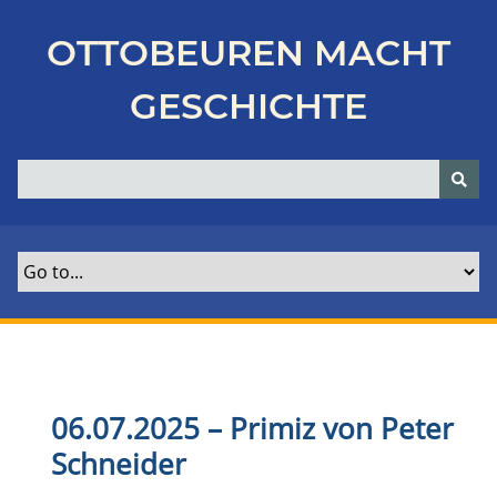
Z
u
OTTOBEUREN MACHT
r
ü
GESCHICHTE
c
k
z
u
r
H
a
u
p
t
s
e
06.07.2025 – Primiz von Peter
i
Schneider
t
e