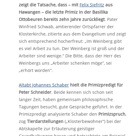
zeigt die Tatsache, dass – mit
Felix Siefritz
aus
Hawangen – die letzte Primiz in der Basilika
Ottobeuren bereits zehn Jahre zurückliegt
. Pater
Winfried Schwab, amtierender Ortspfarrer der
Klosterkirche, zitierte aus dem Evangelium und zeigt
sich entsprechend hocherfreut: „Im Weinberg gibt
es viel Arbeit zu tun. Der Weinberg ist groß und der
Arbeiter sind wenige.“ Die Bitte, dass der Herr des
Weinbergs uns „Arbeiter schenken möge“, sei
„erhört worden“.
Altabt Johannes Schaber
hielt die Primizpredigt für
Peter Schneider
. Beide kennen sich schon seit
langer Zeit, haben gemeinsam philosophische
Tagungen besucht, gute Gespräche geführt. In der
Primizpredigt analysierte Schaber den
Primizspruch
,
zog
Tierdarstellungen
(„Klosterbewohner“) bei der
Abtskapelle zur Erläuterung geistiger
Grundhaltungen heran und betrachtete am Beispiel