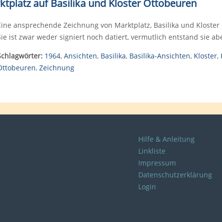
ktplatz auf Basilika und Kloster Ottobeuren
Eine ansprechende Zeichnung von Marktplatz, Basilika und Kloster 
Sie ist zwar weder signiert noch datiert, vermutlich entstand sie 
Schlagwörter:
1964
,
Ansichten
,
Basilika
,
Basilika-Ansichten
,
Kloster
,
Ottobeuren
,
Zeichnung
Hilfe & Anleitung
Linkliste
Impressum
Datenschutzerklärung
Login