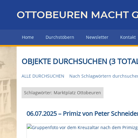
Z
u
OTTOBEUREN MACHT G
r
ü
c
Home
Durchstöbern
Newsletter
Kontakt
k
z
u
OBJEKTE DURCHSUCHEN (3 TOTAL
r
H
ALLE DURCHSUCHEN
Nach Schlagwörtern durchsuche
a
u
p
Schlagwörter: Marktplatz Ottobeuren
t
s
06.07.2025 – Primiz von Peter Schneide
e
i
t
e