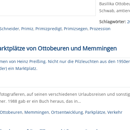
Basilika Ottobe
Schwab, amtier
Schlagwörter:
2
 Schneider
,
Primiz
,
Primizpredigt
,
Primizsegen
,
Prozession
Marktplätze von Ottobeuren und Memmingen
otografieren, auf seinen verschiedenen Urlaubsreisen und sonstig
er. 1988 gab er ein Buch heraus, das in…
 Ottobeuren
,
Memmingen
,
Ortsentwicklung
,
Parkplätze
,
Verkehr