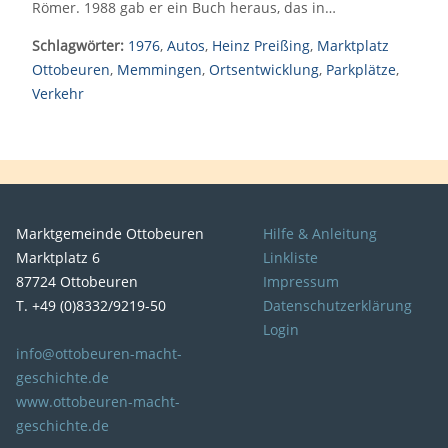
Römer. 1988 gab er ein Buch heraus, das in…
Schlagwörter:
1976
,
Autos
,
Heinz Preißing
,
Marktplatz
Ottobeuren
,
Memmingen
,
Ortsentwicklung
,
Parkplätze
,
Verkehr
Marktgemeinde Ottobeuren
Hilfe & Anleitung
Marktplatz 6
Linkliste
87724 Ottobeuren
Impressum
T. +49 (0)8332/9219-50
Datenschutzerklärung
Login
info@ottobeuren-macht-
geschichte.de
www.ottobeuren-macht-
geschichte.de