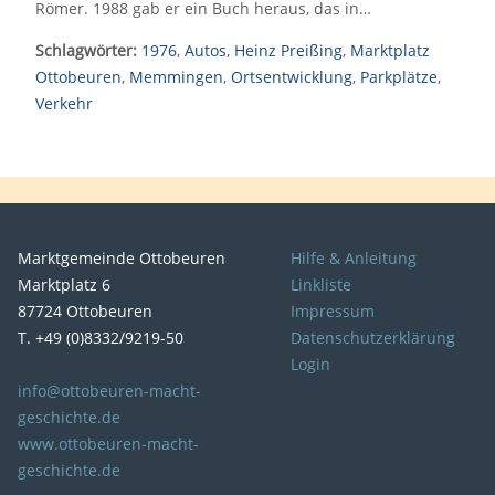
Römer. 1988 gab er ein Buch heraus, das in…
Schlagwörter:
1976
,
Autos
,
Heinz Preißing
,
Marktplatz
Ottobeuren
,
Memmingen
,
Ortsentwicklung
,
Parkplätze
,
Verkehr
Marktgemeinde Ottobeuren
Hilfe & Anleitung
Marktplatz 6
Linkliste
87724 Ottobeuren
Impressum
T. +49 (0)8332/9219-50
Datenschutzerklärung
Login
info@ottobeuren-macht-
geschichte.de
www.ottobeuren-macht-
geschichte.de