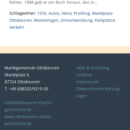
Römer. 1988 gab er ein Buch heraus, das in…
Schlagwörter:
1976
,
Autos
,
Heinz Preißing
,
Marktplatz
Ottobeuren
,
Memmingen
,
Ortsentwicklung
,
Parkplätze
,
Verkehr
Marktgemeinde Ottobeuren
Hilfe & Anleitung
Marktplatz 6
Linkliste
87724 Ottobeuren
Impressum
T. +49 (0)8332/9219-50
Datenschutzerklärung
Login
info@ottobeuren-macht-
geschichte.de
www.ottobeuren-macht-
geschichte.de