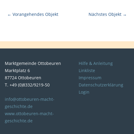
← Vorangehendes Objekt
Nächstes Objekt →
Marktgemeinde Ottobeuren
Hilfe & Anleitung
Marktplatz 6
Linkliste
87724 Ottobeuren
Impressum
T. +49 (0)8332/9219-50
Datenschutzerklärung
Login
info@ottobeuren-macht-
geschichte.de
www.ottobeuren-macht-
geschichte.de