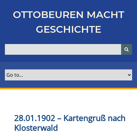
Z
u
OTTOBEUREN MACHT
r
ü
GESCHICHTE
c
k
z
u
r
H
a
u
p
t
s
e
28.01.1902 – Kartengruß nach
i
Klosterwald
t
e