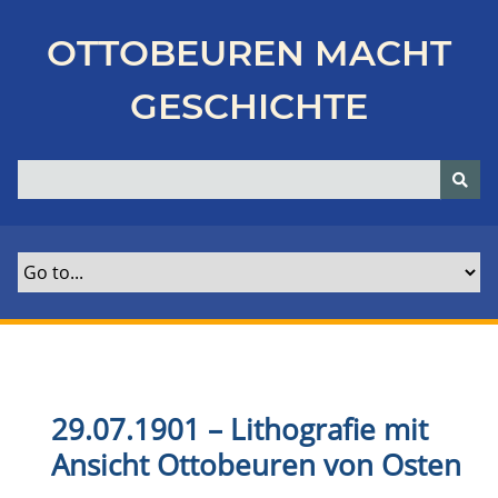
Z
u
OTTOBEUREN MACHT
r
ü
GESCHICHTE
c
k
z
u
r
H
a
u
p
t
s
e
29.07.1901 – Lithografie mit
i
Ansicht Ottobeuren von Osten
t
e