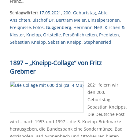
Franz…
Schlagwörter:
17.05.2021
,
200. Geburtstag
,
Äbte
,
Ansichten
,
Bischof Dr. Bertram Meier
,
Einzelpersonen
,
Ereignisse
,
Fotos
,
Guggenberg
,
Hermann Neß
,
Kirchen &
Kloster
,
Kneipp
,
Ortsteile
,
Persönlichkeiten
,
Predigten
,
Sebastian Kneipp
,
Sebstian Kneipp
,
Stephansried
1897 – „Kneipp-Collage“ von Fritz
Grebmer
2021 feiern wir
den 200.
Geburtstag
Sebastian Kneipps.
Die Deutsche Post
wird – nach 1953 und 1997 – die 3. Kneipp-Briefmarke
herausgeben, die Bundesbank eine Sondermünze, Bad
Wörishofen, Bad Grönenbach und Ottobeuren bieten