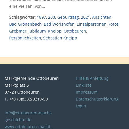
eine Vielzahl von…
Schlagwörter:
1897
,
200. Geburtstag
,
2021
,
Ansichten
,
Bad Grönenbach
,
Bad Wörishofen
,
Einzelpersonen
,
Fotos
,
Grebmer
,
Jubiläum
,
Kneipp
,
Ottobeuren
,
Persönlichkeiten
,
Sebastian Kneipp
Marktgemeinde Ottobeuren
Hilfe & Anleitung
Marktplatz 6
Linkliste
87724 Ottobeuren
Impressum
T. +49 (0)8332/9219-50
Datenschutzerklärung
Login
info@ottobeuren-macht-
geschichte.de
www.ottobeuren-macht-