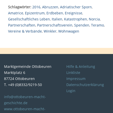
Schlagwörter:
2016
,
Abruzzen
,
Adriatischer Sporn
,
Amatrice
,
Epizentrum
,
Erdbeben
,
Ereignisse
,
Gesellschaftliches Leben
,
Italien
,
Katastrophen
,
Norcia
,
Partnerschaften
,
Partnerschaftsverein
,
Spenden
,
Teramo
,
Vereine & Verbände
,
Winkler
,
Wohnwagen
Marktgemeinde Ottobeuren
Hilfe & Anleitung
Marktplatz 6
Linkliste
87724 Ottobeuren
Impressum
T. +49 (0)8332/9219-50
Datenschutzerklärung
Login
info@ottobeuren-macht-
geschichte.de
www.ottobeuren-macht-