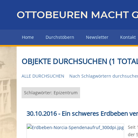
Z
u
OTTOBEUREN MACHT G
r
ü
c
Home
Durchstöbern
Newsletter
Kontakt
k
z
u
OBJEKTE DURCHSUCHEN (1 TOTAL
r
H
ALLE DURCHSUCHEN
Nach Schlagwörtern durchsuche
a
u
p
Schlagwörter: Epizentrum
t
s
30.10.2016 - Ein schweres Erdbeben ve
e
i
Seit
t
der 
e