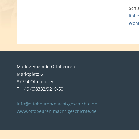
Schl
Itali
Woh
Marktgemeinde Ottobeuren
Marktplatz 6
87724 Ottobeuren
T. +49 (0)8332/9219-50
info@ottobeuren-macht-geschichte.de
www.ottobeuren-macht-geschichte.de