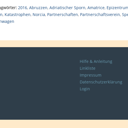
agwörter:
2016
,
Abruzzen
,
Adriatischer Sporn
,
Amatrice
,
Epizentru
en
,
Katastrophen
,
Norcia
,
Partnerschaften
,
Partnerschaftsverein
,
Sp
nwagen
Hilfe & Anleitung
Linkliste
Impressum
Datenschutzerklärung
Login