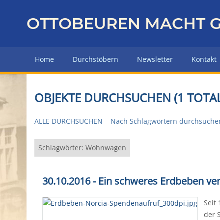
Z
u
OTTOBEUREN MACHT G
r
ü
c
Home
Durchstöbern
Newsletter
Kontakt
k
z
u
OBJEKTE DURCHSUCHEN (1 TOTAL
r
H
ALLE DURCHSUCHEN
Nach Schlagwörtern durchsuche
a
u
p
Schlagwörter: Wohnwagen
t
s
30.10.2016 - Ein schweres Erdbeben ve
e
i
Seit
t
der 
e