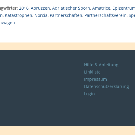
agwörter:
2016
,
Abruzzen
,
Adriatischer Sporn
,
Amatrice
,
Epizentru
en
,
Katastrophen
,
Norcia
,
Partnerschaften
,
Partnerschaftsverein
,
Sp
nwagen
Hilfe & Anleitung
Linkliste
Impressum
Datenschutzerklärung
Login