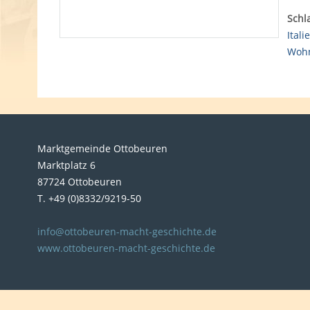
Schl
Itali
Woh
Marktgemeinde Ottobeuren
Marktplatz 6
87724 Ottobeuren
T. +49 (0)8332/9219-50
info@ottobeuren-macht-geschichte.de
www.ottobeuren-macht-geschichte.de