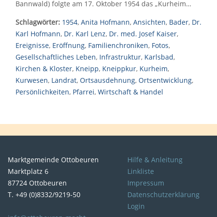
Bannwald) folgte am 17. Oktober 1954 das „Kurheim…
Schlagwörter:
1954
,
Anita Hofmann
,
Ansichten
,
Bader
,
Dr.
Karl Hofmann
,
Dr. Karl Lenz
,
Dr. med. Josef Kaiser
,
Ereignisse
,
Eröffnung
,
Familienchroniken
,
Fotos
,
Gesellschaftliches Leben
,
Infrastruktur
,
Karlsbad
,
Kirchen & Kloster
,
Kneipp
,
Kneippkur
,
Kurheim
,
Kurwesen
,
Landrat
,
Ortsausdehnung
,
Ortsentwicklung
,
Persönlichkeiten
,
Pfarrei
,
Wirtschaft & Handel
Marktgemeinde Ottobeuren
Hilfe & Anleitung
Marktplatz 6
Linkliste
87724 Ottobeuren
Impressum
T. +49 (0)8332/9219-50
Datenschutzerklärung
Login